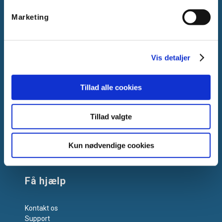
Gammelager 15
Marketing
2605 Brøndby, Danmark
CVR: DK-25695801
Tlf.:
+45 44 85 90 00
Vis detaljer
E-mail:
info@vanpee.dk
Tillad alle cookies
Tillad valgte
Kun nødvendige cookies
Få hjælp
Kontakt os
Support