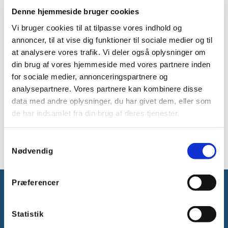
Lyskilden kan nemt styres via Casambi app'en fra
Denne hjemmeside bruger cookies
en smartphone eller tablet.
Vi bruger cookies til at tilpasse vores indhold og
Tekniske specifikationer:
annoncer, til at vise dig funktioner til sociale medier og til
at analysere vores trafik. Vi deler også oplysninger om
Fatning: E27
din brug af vores hjemmeside med vores partnere inden
Spændingsområde: 110-240V, 50-60Hz
for sociale medier, annonceringspartnere og
Effekt: 8W
analysepartnere. Vores partnere kan kombinere disse
Lysstrøm: 740 lm
data med andre oplysninger, du har givet dem, eller som
Levetid: 25.000 timer
Ra-index: >90
de har indsamlet fra din brug af deres tjenester.
Spredningsvinkel: >150°
Samtykkevalg
Nødvendig
Præferencer
Statistik