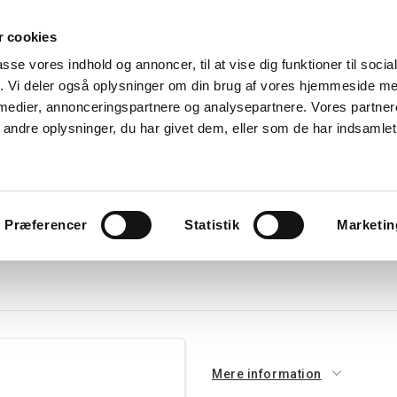
 cookies
Søg
passe vores indhold og annoncer, til at vise dig funktioner til soci
fik. Vi deler også oplysninger om din brug af vores hjemmeside m
nk
Kurser
Referencer
Kontakt os
 medier, annonceringspartnere og analysepartnere. Vores partne
ndre oplysninger, du har givet dem, eller som de har indsamlet 
avlekomponenter
Tavler
Boligtavler
Forgreningsdåser
G
Præferencer
Statistik
Marketin
Mere information