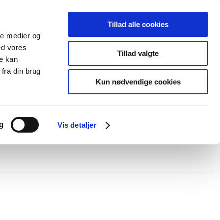
Tillad alle cookies
+45 44 85 90 00
Ny kunde
Log ind
ale medier og
ed vores
Support
Tillad valgte
re kan
fra din brug
Kun nødvendige cookies
elboxe og gel
Ledningskanaler
Opmærkning
Forgreningsmateriel
g
Vis detaljer