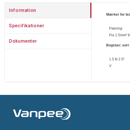
Information
Mærker for led
Specifikationer
Pakning:
Fra 1.5mm² ti
Dokumenter
Bogstav: sort
1.5 til 2.5²
V