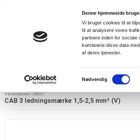
Denne hjemmeside bruger
Vi bruger cookies til at til
til at analysere vores tra
Forside
Produkter
Express levering
Vidensba
partnere inden for sociale
kombinere disse data med a
af deres tjenester.
Restsalg
Kampagnetilbud
Lysstyring
Belysning
T
1,5 - 2,5 mm²
CAB 3 ledningsmærke 1,5-2,5 mm² (V)
Samtykkevalg
Nødvendig
Legrand
Varenummer:
38351
CAB 3 ledningsmærke 1,5-2,5 mm² (V)