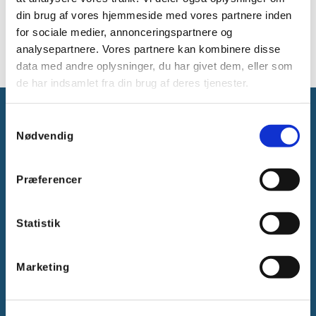
1.5 til 2.5²
din brug af vores hjemmeside med vores partnere inden
L
for sociale medier, annonceringspartnere og
analysepartnere. Vores partnere kan kombinere disse
data med andre oplysninger, du har givet dem, eller som
de har indsamlet fra din brug af deres tjenester.
Samtykkevalg
Nødvendig
Præferencer
Gammelager 15
2605 Brøndby, Danmark
CVR: DK-25695801
Statistik
Tlf.:
+45 44 85 90 00
E-mail:
info@vanpee.dk
Marketing