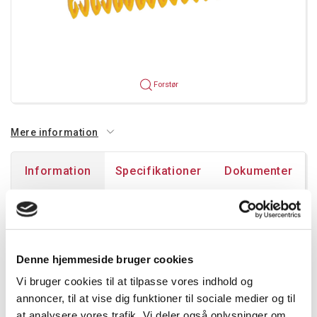
Forstør
Mere information
Information
Specifikationer
Dokumenter
Mærker for ledning 1,5 til 2,5 mm².
Pakning:
Denne hjemmeside bruger cookies
Fra 1.5mm² til 2,5mm²: strips af 30 mærker
Vi bruger cookies til at tilpasse vores indhold og
Bogstav: sort på gul baggrund:
annoncer, til at vise dig funktioner til sociale medier og til
at analysere vores trafik. Vi deler også oplysninger om