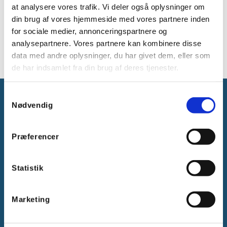
at analysere vores trafik. Vi deler også oplysninger om
1.5 til 2.5²
din brug af vores hjemmeside med vores partnere inden
4
for sociale medier, annonceringspartnere og
Gul
analysepartnere. Vores partnere kan kombinere disse
data med andre oplysninger, du har givet dem, eller som
de har indsamlet fra din brug af deres tjenester.
Samtykkevalg
Nødvendig
Præferencer
Gammelager 15
2605 Brøndby, Danmark
Statistik
CVR: DK-25695801
Tlf.:
+45 44 85 90 00
E-mail:
info@vanpee.dk
Marketing