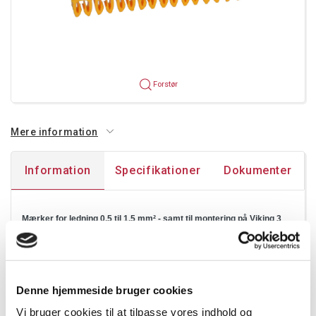
Forstør
Mere information
Information
Specifikationer
Dokumenter
Mærker for ledning 0.5 til 1.5 mm² - samt til montering på Viking 3
klemmer.
På Viking 3 klemmer:
3 mærker 0.5 til 1.5 mm²
Denne hjemmeside bruger cookies
Pakning:
Vi bruger cookies til at tilpasse vores indhold og