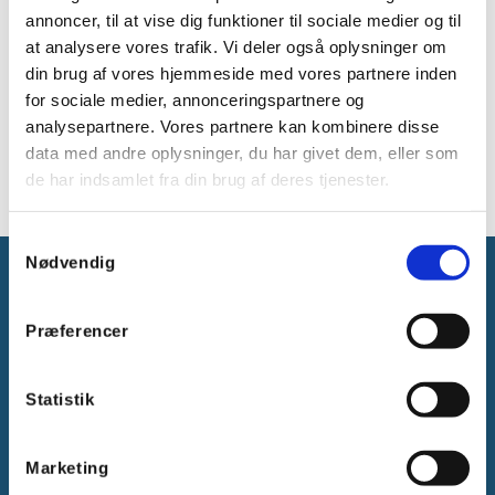
Fra 0.5mm² til 2,5mm²: strips af 30 mærker
annoncer, til at vise dig funktioner til sociale medier og til
at analysere vores trafik. Vi deler også oplysninger om
Bogstav: sort på gul baggrund:
din brug af vores hjemmeside med vores partnere inden
for sociale medier, annonceringspartnere og
0.5 til 1.5²
analysepartnere. Vores partnere kan kombinere disse
+
data med andre oplysninger, du har givet dem, eller som
de har indsamlet fra din brug af deres tjenester.
Samtykkevalg
Nødvendig
Præferencer
Gammelager 15
Statistik
2605 Brøndby, Danmark
CVR: DK-25695801
Marketing
Tlf.:
+45 44 85 90 00
E-mail:
info@vanpee.dk