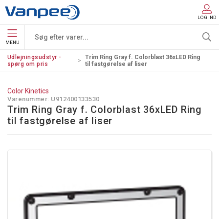
LOG IND
MENU
Udlejningsudstyr -
Trim Ring Gray f. Colorblast 36xLED Ring
spørg om pris
til fastgørelse af liser
Color Kinetics
Varenummer:
U912400133530
Trim Ring Gray f. Colorblast 36xLED Ring
til fastgørelse af liser