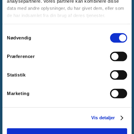
analysepartnere. Vores partnere kan kombinere disse
data med andre oplysninger, du har givet dem, eller som
de har indsamlet fra din brug af deres tjenester.
Samtykkevalg
Nødvendig
Gammelager 15
2605 Brøndby, Danmark
CVR: DK-25695801
Præferencer
Tlf.:
+45 44 85 90 00
E-mail:
info@vanpee.dk
Statistik
Marketing
Vis detaljer