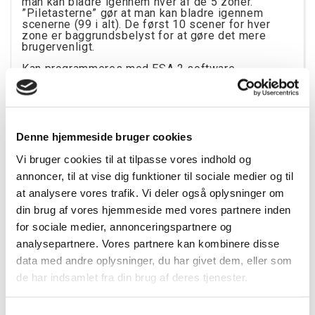
man kan bladre igennem hver af de 5 zoner.
”Piletasterne” gør at man kan bladre igennem
scenerne (99 i alt). De først 10 scener for hver
zone er baggrundsbelyst for at gøre det mere
brugervenligt.
Kan programmeres med ESA 2 software.
Generelle specifikationer:
Størrelse: 160 x 90 x 45mm
Denne hjemmeside bruger cookies
Vægt: 268g
Vi bruger cookies til at tilpasse vores indhold og
USB forbindelse: Ja
annoncer, til at vise dig funktioner til sociale medier og til
Ethernet forbindelse: Ja
at analysere vores trafik. Vi deler også oplysninger om
DMX kanaler: 1024 (Kan udvides til 2048)
din brug af vores hjemmeside med vores partnere inden
RDM: Ja
for sociale medier, annonceringspartnere og
analysepartnere. Vores partnere kan kombinere disse
Hukommelse: Micro SD
data med andre oplysninger, du har givet dem, eller som
Stand Alone:
de har indsamlet fra din brug af deres tjenester.
Antal af scener: 99