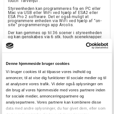
touch ”farvehjul”.
Styreenheden kan programmeres fra en PC eller
Mac via USB eller WiFi ved hjælp af ESA2 eller
ESA Pro 2 software. Det er også muligt at
programmere enheden via WiFi ved hjælp af ”on-
site” programmerings app Arcolis.
Der kan gemmes op til 36 scener i styreenheden
og kan genskabes via 6 stk. touch sceneknapper.
En knap i midten af farvehjulet, kan bruges til at
bladre igennem scenerne eller resette en ”color
change”.
Generelle specifikationer:
Denne hjemmeside bruger cookies
Størrelse: 106 x 146 x 10mm
Vi bruger cookies til at tilpasse vores indhold og
annoncer, til at vise dig funktioner til sociale medier og til
Vægt: 200g
at analysere vores trafik. Vi deler også oplysninger om
USB forbindelse: Ja
din brug af vores hjemmeside med vores partnere inden
WiFi forbindelse: Ja
for sociale medier, annonceringspartnere og
DMX kanaler: 1024
analysepartnere. Vores partnere kan kombinere disse
data med andre oplysninger, du har givet dem, eller som
Stand alone: