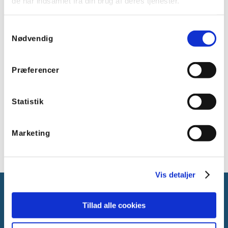
de har indsamlet fra din brug af deres tjenester.
Antal af scener: 36
Antal af zoner: 1
Samtykkevalg
Nødvendig
Hukommelseskapacitet (20 kanaler): 2729 steps
Hukommelseskapacitet (512 kanaler): 124 steps
Præferencer
Power: 5-15V DC
Tilslutning: Skrueterminal eller RJ45
Statistik
Leveres inkl. STICK-CW 4 interface/styreenhed,
USB kabel og ESA2/ESA Pro 2 software.
Marketing
Vis detaljer
Tillad alle cookies