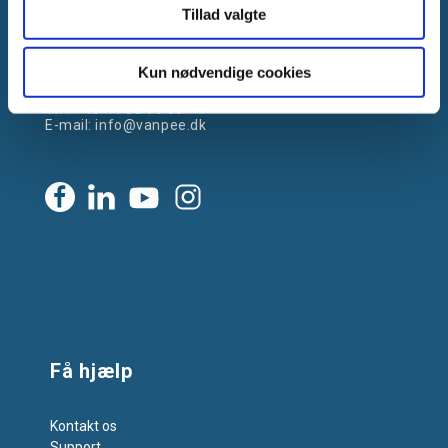
Tillad valgte
Gammelager 15
2605 Brøndby, Danmark
Kun nødvendige cookies
CVR: DK-25695801
Tlf.:
+45 44 85 90 00
E-mail:
info@vanpee.dk
Få hjælp
Kontakt os
Support