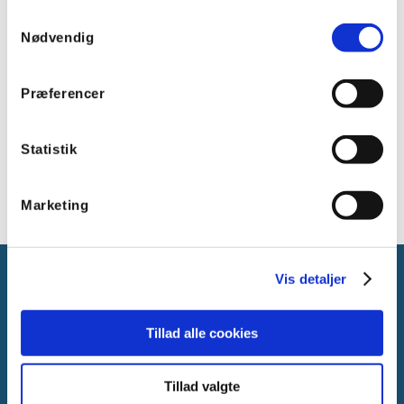
Vægt: 250g
Samtykkevalg
USB forbindelse: Ja
Nødvendig
Ethernet forbindelse: Ja
DMX kanaler: 1024
Præferencer
RDM: Ja
Micro SD kort: Ja
Statistik
Marketing
Vis detaljer
Tillad alle cookies
Gammelager 15
2605 Brøndby, Danmark
Tillad valgte