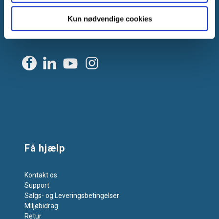
CVR: DK-25695801
Kun nødvendige cookies
Tlf.:
+45 44 85 90 00
E-mail:
info@vanpee.dk
Få hjælp
Kontakt os
Support
Salgs- og Leveringsbetingelser
Miljøbidrag
Retur