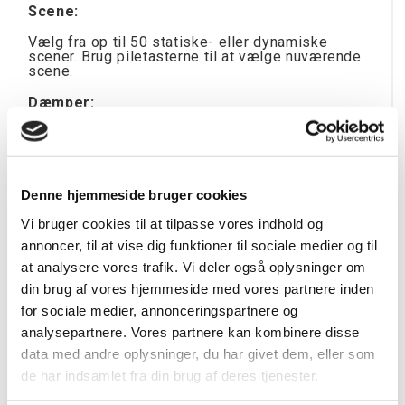
Scene:
Vælg fra op til 50 statiske- eller dynamiske
scener. Brug piletasterne til at vælge nuværende
scene.
Dæmper:
Gør dit lys mørkere/lysere og juster mætningen.
Hastighed:
Denne hjemmeside bruger cookies
Fremskynd eller sænk en dynamisk scene såsom
en farve ændringseffekt.
Vi bruger cookies til at tilpasse vores indhold og
RGB/Hvid color control
annoncer, til at vise dig funktioner til sociale medier og til
at analysere vores trafik. Vi deler også oplysninger om
Scroll nemt igennem over 16 millioner farve
og/eller kontrol hvid
din brug af vores hjemmeside med vores partnere inden
for sociale medier, annonceringspartnere og
analysepartnere. Vores partnere kan kombinere disse
Generelle specifikationer:
data med andre oplysninger, du har givet dem, eller som
de har indsamlet fra din brug af deres tjenester.
Størrelse: 106 x 146 x 10mm