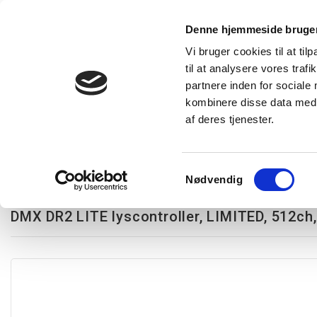
Denne hjemmeside bruger
Vi bruger cookies til at til
til at analysere vores tra
Forside
Produkter
Express levering
Vidensba
partnere inden for sociale
kombinere disse data med a
af deres tjenester.
Restsalg
Kampagnetilbud
Lysstyring
Belysning
T
Stand alone DMX lysstyring
DMX DR2 LITE lyscontroller, LIMITED, 512
Samtykkevalg
Nødvendig
Varenummer:
601DINADR2LITE
DMX DR2 LITE lyscontroller, LIMITED, 512ch,