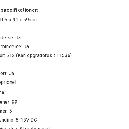
 specifikationer:
 106 x 91 x 59mm
g
delse: Ja
orbindelse: Ja
r: 512 (Kan opgraderes til 1536)
ort: Ja
optionel
ne:
cener: 99
ner: 5
nding: 8-15V DC
indelse: Skrueterminal