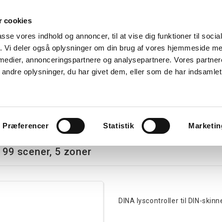
 cookies
Søg
passe vores indhold og annoncer, til at vise dig funktioner til soci
fik. Vi deler også oplysninger om din brug af vores hjemmeside m
nk
Kurser
Referencer
Kontakt os
 medier, annonceringspartnere og analysepartnere. Vores partne
ndre oplysninger, du har givet dem, eller som de har indsamlet 
avlekomponenter
Tavler
Boligtavler
Forgreningsdåser
G
ch, 99 scener, 5 zoner
Præferencer
Statistik
Marketin
 99 scener, 5 zoner
DINA lyscontroller til DIN-skinn