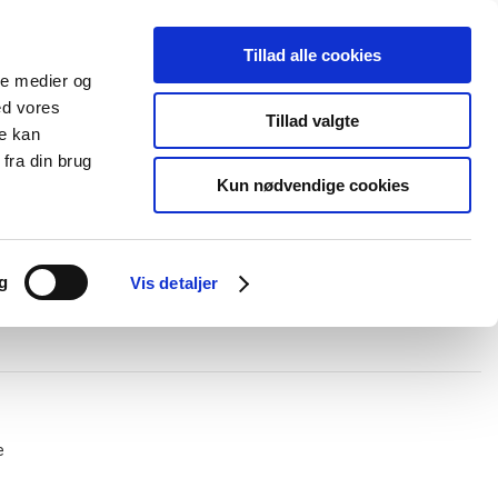
Tillad alle cookies
+45 44 85 90 00
Ny kunde
Log ind
ale medier og
ed vores
Support
Tillad valgte
re kan
fra din brug
Kun nødvendige cookies
elboxe og gel
Ledningskanaler
Opmærkning
Forgreningsmateriel
g
Vis detaljer
e