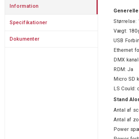
Information
Generelle
Størrelse:
Specifikationer
Vægt: 180
Dokumenter
USB Forbin
Ethernet f
DMX kanale
RDM: Ja
Micro SD k
LS Could: 
Stand Alo
Antal af s
Antal af zo
Power spæ
Power forb