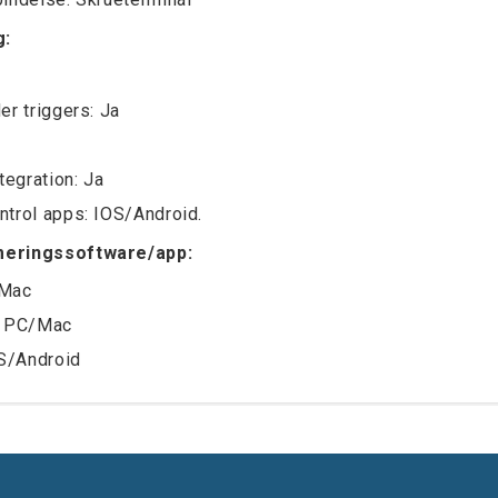
g:
er triggers: Ja
tegration: Ja
trol apps: IOS/Android.
eringssoftware/app:
/Mac
: PC/Mac
OS/Android