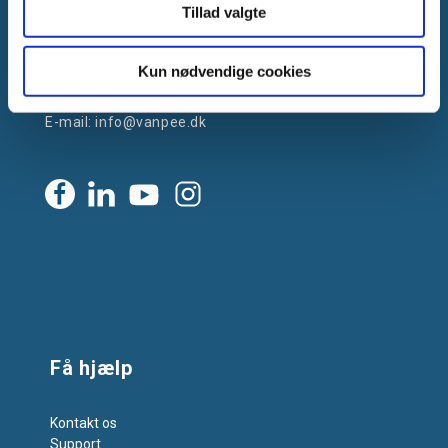
Tillad valgte
Gammelager 15
2605 Brøndby, Danmark
Kun nødvendige cookies
CVR: DK-25695801
Tlf.:
+45 44 85 90 00
E-mail:
info@vanpee.dk
Få hjælp
Kontakt os
Support