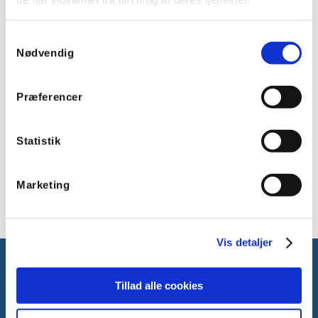
Power spænding: 5-5,5V DC
Power forbindelse: USB
Samtykkevalg
Nødvendig
Triggering:
Porte: 2 (RJ version)
Præferencer
Programmeringssoftware/app:
ESA 2: PC/Mac
Statistik
ESA Pro 2: PC/Mac
Arcolis: Android (USB)
Marketing
Vis detaljer
Tillad alle cookies