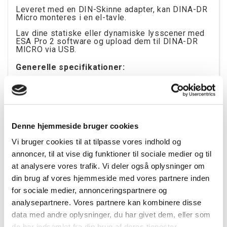
Leveret med en DIN-Skinne adapter, kan DINA-DR
Micro monteres i en el-tavle.
Lav dine statiske eller dynamiske lysscener med
ESA Pro 2 software og upload dem til DINA-DR
MICRO via USB.
Generelle specifikationer:
Størrelse: (uden adapter): 52 x 29 x 24mm
Vægt: 16g
USB Forbindelse: Ja
Denne hjemmeside bruger cookies
DMX Forbindelse: Skrueterminal (RB) eller RJ45
(RJ)
Vi bruger cookies til at tilpasse vores indhold og
annoncer, til at vise dig funktioner til sociale medier og til
OUTPUT kanaler: 60
at analysere vores trafik. Vi deler også oplysninger om
Hukommelseskapacitet: 8 KB
din brug af vores hjemmeside med vores partnere inden
Stand Alone:
for sociale medier, annonceringspartnere og
analysepartnere. Vores partnere kan kombinere disse
Antal af scener: 10
data med andre oplysninger, du har givet dem, eller som
Antal af zoner: 1
de har indsamlet fra din brug af deres tjenester.