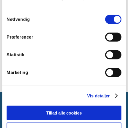
LED levetid, L80 (h): >100.000 timer
LED levetid, L90 (h): 70.000 timer
Samtykkevalg
Driver levetid (h): 100.000 timer
Nødvendig
Montering: Påbygning
Materiale: Aluminium (genanvendt)
Materiale diffuser/optik: Akryl (PMMA)
Præferencer
Beskyttelsesgrad: IP54
IK-klasse: IK05
Længde: 1555 mm
Statistik
Farve: Hvid RAL 9003
Overholder: CE; REACH; D-mark; ENEC
Marketing
Vis detaljer
Tillad alle cookies