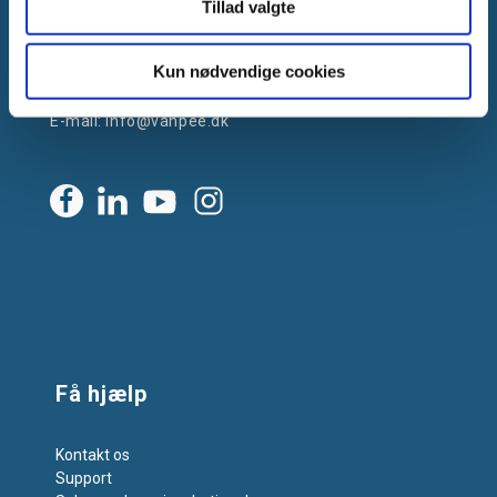
Tillad valgte
Gammelager 15
2605 Brøndby, Danmark
CVR: DK-25695801
Kun nødvendige cookies
Tlf.:
+45 44 85 90 00
E-mail:
info@vanpee.dk
Få hjælp
Kontakt os
Support