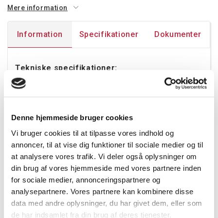
Mere information
Information
Specifikationer
Dokumenter
Tekniske specifikationer:
Spænding: 220-240V, 50-60Hz
Effekt: 118W
Driver: DALI-2
Denne hjemmeside bruger cookies
Diffuser/optik: Linse
Farvetemperatur: 4000K
Vi bruger cookies til at tilpasse vores indhold og
CRI: ≥80
annoncer, til at vise dig funktioner til sociale medier og til
Lysfordeling: Direkte
at analysere vores trafik. Vi deler også oplysninger om
UGR: ≤22
din brug af vores hjemmeside med vores partnere inden
Effektivitet: 157 lm/W
for sociale medier, annonceringspartnere og
Lumen: 18530lm
analysepartnere. Vores partnere kan kombinere disse
SDCM: ≤3
data med andre oplysninger, du har givet dem, eller som
LED levetid, L70 (h): >100.000 timer
de har indsamlet fra din brug af deres tjenester.