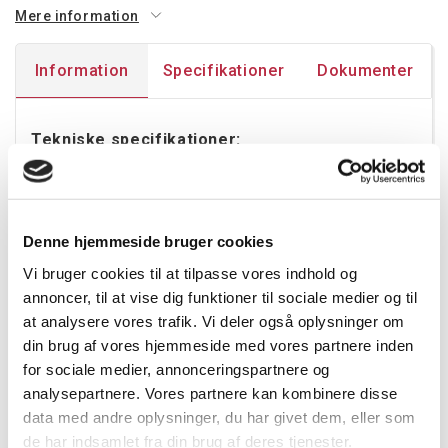
Mere information
Information
Specifikationer
Dokumenter
Tekniske specifikationer:
Spænding: 220-240V, 50-60Hz
Effekt: 95W
Driver: DALI-2
Denne hjemmeside bruger cookies
Diffuser/optik: Linse
Farvetemperatur: 4000K
Vi bruger cookies til at tilpasse vores indhold og
CRI: ≥80
annoncer, til at vise dig funktioner til sociale medier og til
Lysfordeling: Direkte
at analysere vores trafik. Vi deler også oplysninger om
UGR: ≤22
din brug af vores hjemmeside med vores partnere inden
Effektivitet: 156 lm/W
for sociale medier, annonceringspartnere og
Lumen: 14820lm
analysepartnere. Vores partnere kan kombinere disse
SDCM: ≤3
data med andre oplysninger, du har givet dem, eller som
LED levetid, L70 (h): >100.000 timer
de har indsamlet fra din brug af deres tjenester.