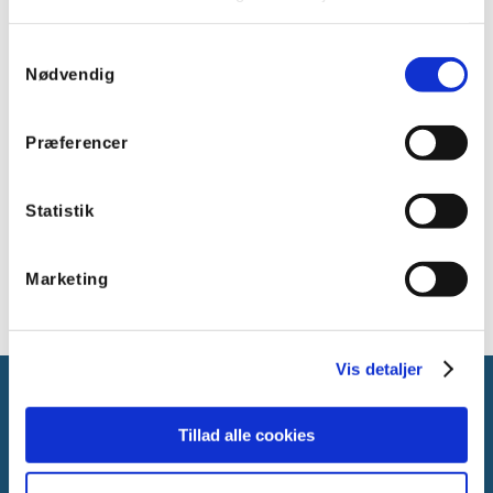
LED levetid, L80 (h): >100.000 timer
LED levetid, L90 (h): 70.000 timer
Samtykkevalg
Driver levetid (h): 100.000 timer
Nødvendig
Montering: Påbygning
Materiale: Aluminium (genanvendt)
Materiale diffuser/optik: Akryl (PMMA)
Præferencer
Beskyttelsesgrad: IP54
IK-klasse: IK05
Længde: 1255 mm
Statistik
Farve: Hvid RAL 9003
Overholder: CE; REACH; D-mark; ENEC
Marketing
Vis detaljer
Tillad alle cookies