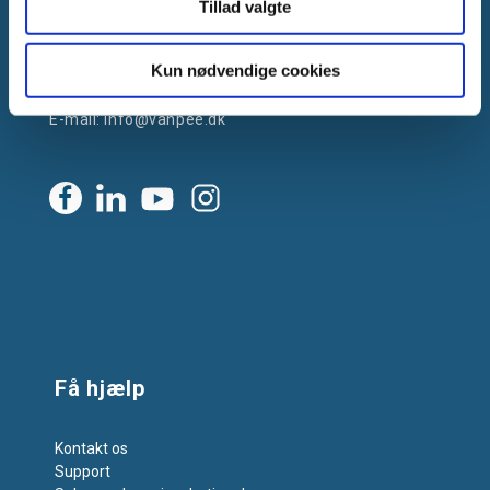
Tillad valgte
Gammelager 15
2605 Brøndby, Danmark
CVR: DK-25695801
Kun nødvendige cookies
Tlf.:
+45 44 85 90 00
E-mail:
info@vanpee.dk
Få hjælp
Kontakt os
Support