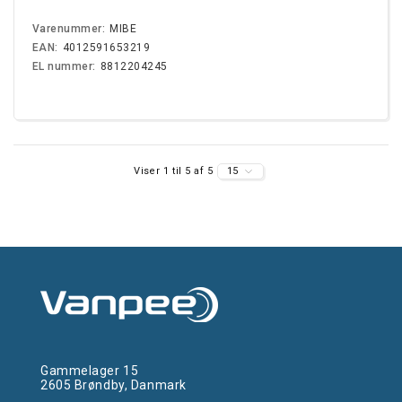
Varenummer:
MIBE
EAN:
4012591653219
EL nummer:
8812204245
Viser 1 til 5 af 5
15
Gammelager 15
2605 Brøndby, Danmark