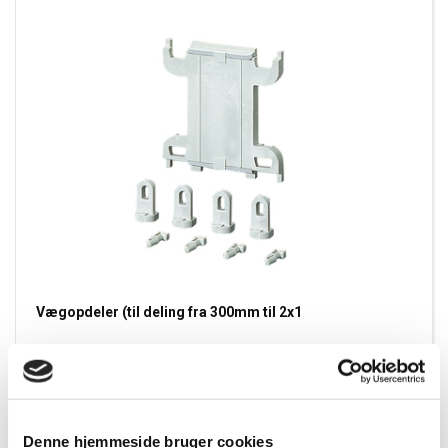
Vægopdeler (til deling fra 300mm til 2x1
Varenummer:
MiWT1
EAN:
4012591653240
EL nummer:
8812204258
Denne hjemmeside bruger cookies