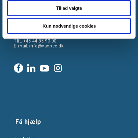
Tillad valgte
Gammelager 15
2605 Brøndby, Danmark
Kun nødvendige cookies
CVR: DK-25695801
Tlf.:
+45 44 85 90 00
E-mail:
info@vanpee.dk
Få hjælp