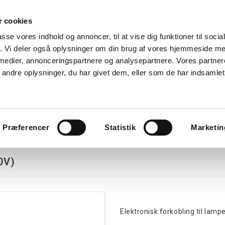
 cookies
Søg
passe vores indhold og annoncer, til at vise dig funktioner til soci
fik. Vi deler også oplysninger om din brug af vores hjemmeside m
nk
Kurser
Referencer
Kontakt os
 medier, annonceringspartnere og analysepartnere. Vores partne
ndre oplysninger, du har givet dem, eller som de har indsamlet 
avlekomponenter
Tavler
Boligtavler
Forgreningsdåser
G
c (1-10V)
Præferencer
Statistik
Marketin
0V)
Elektronisk forkobling til lam