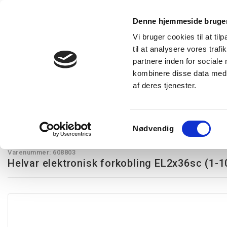
Denne hjemmeside bruger
Vi bruger cookies til at til
til at analysere vores tra
Forside
Produkter
Express levering
Vidensba
partnere inden for sociale
kombinere disse data med a
af deres tjenester.
Restsalg
Kampagnetilbud
Lysstyring
Belysning
T
Forkoblinger til kompaktlysrør
Helvar elektronisk forkobling EL2x36s
Samtykkevalg
Nødvendig
Helvar Components
Varenummer:
608803
Helvar elektronisk forkobling EL2x36sc (1-1