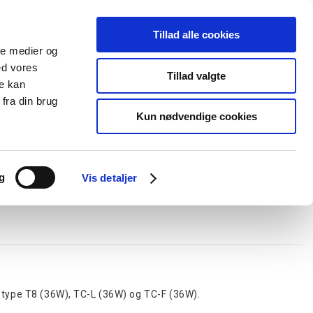
Tillad alle cookies
+45 44 85 90 00
Ny kunde
Log ind
ale medier og
ed vores
Support
Tillad valgte
re kan
fra din brug
Kun nødvendige cookies
elboxe og gel
Ledningskanaler
Opmærkning
Forgreningsmateriel
g
Vis detaljer
petype T8 (36W), TC-L (36W) og TC-F (36W).