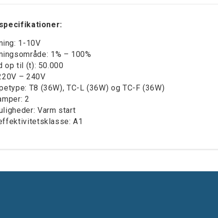
specifikationer:
ing: 1-10V
ingsområde: 1% – 100%
 op til (t): 50.000
 220V – 240V
mpetype: T8 (36W), TC-L (36W) og TC-F (36W)
lamper: 2
uligheder: Varm start
effektivitetsklasse: A1