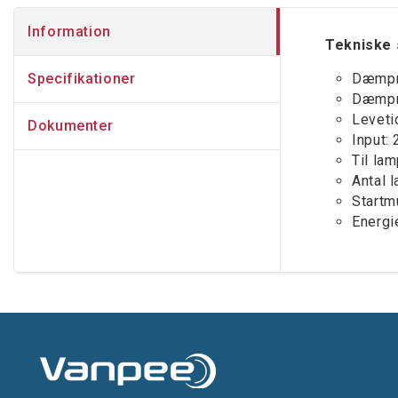
Information
Tekniske 
Specifikationer
Dæmpn
Dæmpn
Levetid
Dokumenter
Input:
Til la
Antal 
Startm
Energi