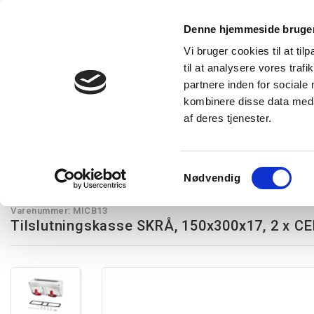
Denne hjemmeside bruger
Vi bruger cookies til at til
til at analysere vores tra
Forside
Produkter
Express levering
Vidensba
partnere inden for sociale
kombinere disse data med a
af deres tjenester.
Restsalg
Kampagnetilbud
Lysstyring
Belysning
T
Skrå kasser
Tilslutningskasse SKRÅ, 150x300x17, 2 x CEE 32A, 5p., 40
Samtykkevalg
Nødvendig
Hensel
Varenummer:
MICB13
Tilslutningskasse SKRÅ, 150x300x17, 2 x CE