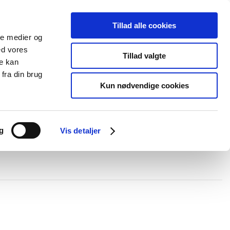
Tillad alle cookies
+45 44 85 90 00
Ny kunde
Log ind
ale medier og
ed vores
Support
Tillad valgte
re kan
fra din brug
Kun nødvendige cookies
elboxe og gel
Ledningskanaler
Opmærkning
Forgreningsmateriel
g
Vis detaljer