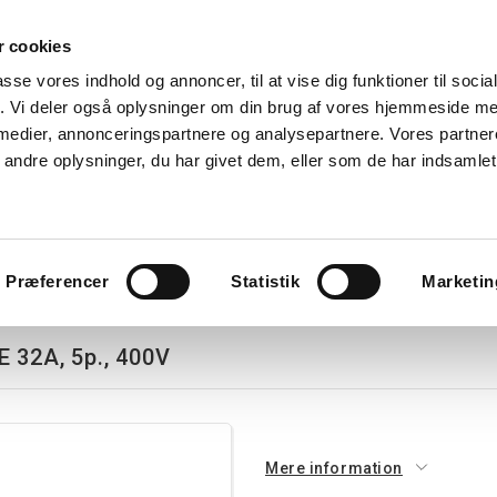
 cookies
Søg
passe vores indhold og annoncer, til at vise dig funktioner til soci
fik. Vi deler også oplysninger om din brug af vores hjemmeside m
nk
Kurser
Referencer
Kontakt os
 medier, annonceringspartnere og analysepartnere. Vores partne
ndre oplysninger, du har givet dem, eller som de har indsamlet 
avlekomponenter
Tavler
Boligtavler
Forgreningsdåser
G
0V
Præferencer
Statistik
Marketin
E 32A, 5p., 400V
Mere information