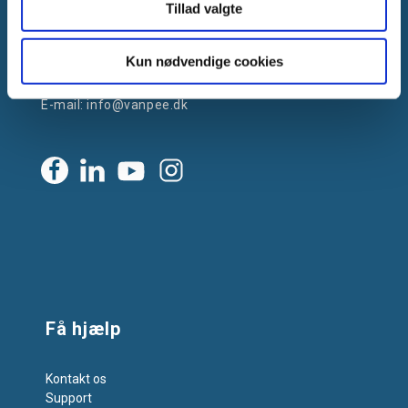
Tillad valgte
Gammelager 15
2605 Brøndby, Danmark
Kun nødvendige cookies
CVR: DK-25695801
Tlf.:
+45 44 85 90 00
E-mail:
info@vanpee.dk
Få hjælp
Kontakt os
Support