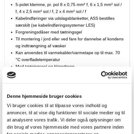
5-polet klemme, pr. pol 8 x 0,75 mm² f, 6 x 1,5 mm² sol /
f, 4 x 2,5 mm² sol / f, 2 x 4 mm² sol / f
Kabelindføringer via udslagsblanketter, ASS bestilles
særskilt (se kabelindføringssystemer LES)
Forgreningsdåser med tætningsgel
Til montering i jord eller ved fare for dannelse af kondens
og indtrængning af væsker
Kan anvendes til varmekabler/varmetape op til max. 70
°C overfladetemperatur
Med tætningsgel og blændprop
I forbindelse med efterinstallation eller kontrol er det let at
fjerne tætningsgelen
Holdbarhed af tætningsgel til behandling ≥ 12 måneder
ved en opbevaringstemperatur på 5-50 °C
Denne hjemmeside bruger cookies
Udvendige beslag for vægmontering
Vi bruger cookies til at tilpasse vores indhold og
Farve: sort, RAL 9011
annoncer, til at vise dig funktioner til sociale medier og til
at analysere vores trafik. Vi deler også oplysninger om
din brug af vores hjemmeside med vores partnere inden
Tilbehør