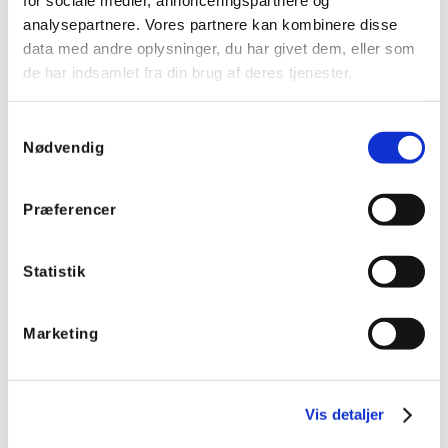
for sociale medier, annonceringspartnere og
analysepartnere. Vores partnere kan kombinere disse
data med andre oplysninger, du har givet dem, eller som
de har indsamlet fra din brug af deres tjenester.
Samtykkevalg
Nødvendig
ASS20
ASS25
Hensel
Hensel
Præferencer
kabelforskruning M20
kabelforskruning M25
inkl. møtrik - Sort
inkl. møtrik - Sort
Statistik
Marketing
Vis detaljer