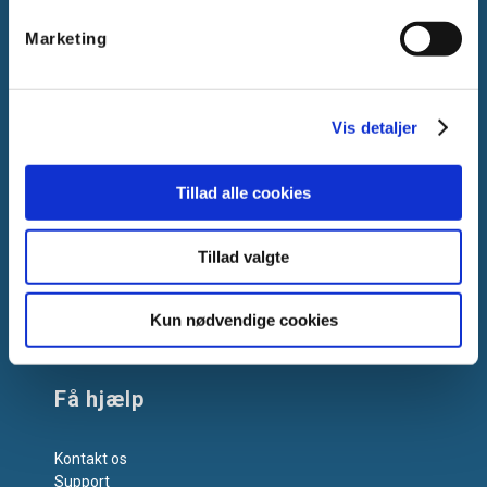
Gammelager 15
Marketing
2605 Brøndby, Danmark
CVR: DK-25695801
Tlf.:
+45 44 85 90 00
Vis detaljer
E-mail:
info@vanpee.dk
Tillad alle cookies
Tillad valgte
Kun nødvendige cookies
Få hjælp
Kontakt os
Support