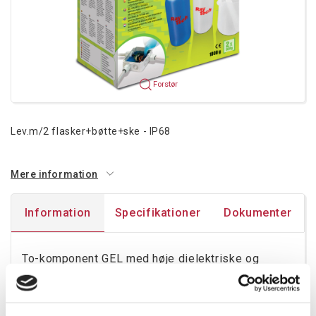
Forstør
Lev.m/2 flasker+bøtte+ske - IP68
Mere information
Information
Specifikationer
Dokumenter
To-komponent GEL med høje dielektriske og
termiske egenskaber, ideel for tætning af
installationer (samlinger og dåser/indkapslinger).
For applikationer med høje temperaturer.