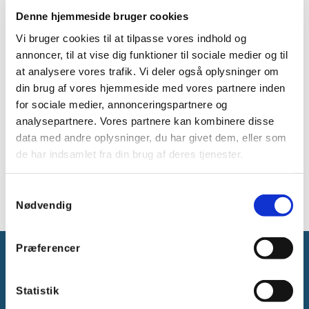
Hurtig sammenbinding af GEL (ca. 10 min.)
Denne hjemmeside bruger cookies
Mulighed for at komme til installationen igen -
også efter lang tid.
Vi bruger cookies til at tilpasse vores indhold og
Ej giftigt - lang levetid.
annoncer, til at vise dig funktioner til sociale medier og til
Lav viskositet.
at analysere vores trafik. Vi deler også oplysninger om
din brug af vores hjemmeside med vores partnere inden
Tekniske specifikationer:
for sociale medier, annonceringspartnere og
Arbejdstemperatur: -60°C/+200°C.
analysepartnere. Vores partnere kan kombinere disse
data med andre oplysninger, du har givet dem, eller som
Overbelastningstemperatur over en kortere
periode: op til 250°C.
de har indsamlet fra din brug af deres tjenester.
Beskyttelseklasse: IP68.
Samtykkevalg
Nødvendig
Præferencer
Statistik