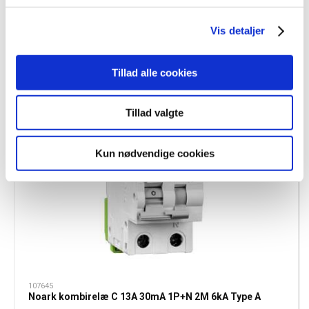
Noark HPFI (RCD) 40A 30mA 4P 10kA Type B
Vis detaljer
Tillad alle cookies
Tillad valgte
Kun nødvendige cookies
107645
Noark kombirelæ C 13A 30mA 1P+N 2M 6kA Type A