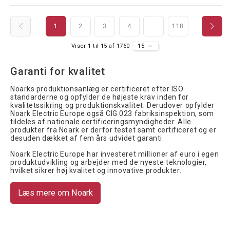
1
2
3
4
...
118
Viser 1 til 15 af 1760
15
Garanti for kvalitet
Noarks produktionsanlæg er certificeret efter ISO
standarderne og opfylder de højeste krav inden for
kvalitetssikring og produktionskvalitet. Derudover opfylder
Noark Electric Europe også CIG 023 fabriksinspektion, som
tildeles af nationale certificeringsmyndigheder. Alle
produkter fra Noark er derfor testet samt certificeret og er
desuden dækket af fem års udvidet garanti.
Noark Electric Europe har investeret millioner af euro i egen
produktudvikling og arbejder med de nyeste teknologier,
hvilket sikrer høj kvalitet og innovative produkter.
Læs mere om Noark