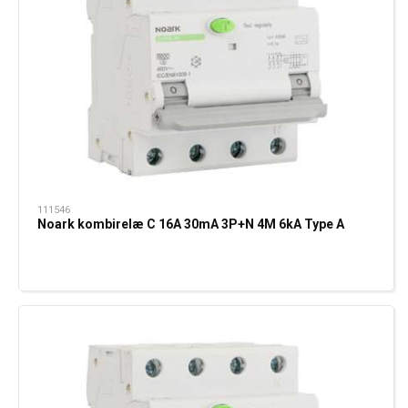
111546
Noark kombirelæ C 16A 30mA 3P+N 4M 6kA Type A