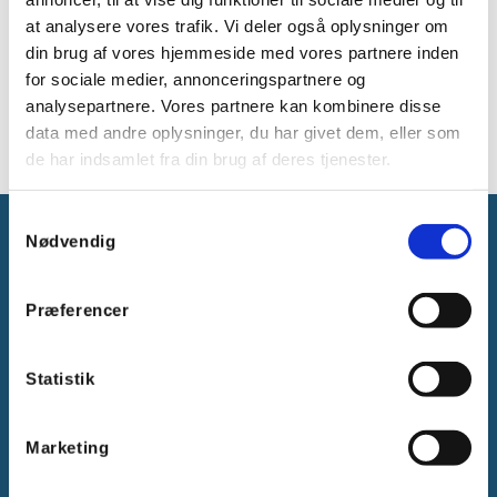
udendørs installation
at analysere vores trafik. Vi deler også oplysninger om
Omgivelsestemperatur -25°C til + 35°C
din brug af vores hjemmeside med vores partnere inden
Glødetrådstest IEC 60695-2-11: 750 °C
for sociale medier, annonceringspartnere og
Farve: grå, RAL 7035
analysepartnere. Vores partnere kan kombinere disse
Beskyttelsesgrad: IP 55
data med andre oplysninger, du har givet dem, eller som
de har indsamlet fra din brug af deres tjenester.
Samtykkevalg
Nødvendig
Præferencer
Gammelager 15
2605 Brøndby, Danmark
Statistik
CVR: DK-25695801
Tlf.:
+45 44 85 90 00
Marketing
E-mail:
info@vanpee.dk