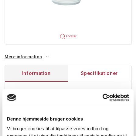
Forstør
Mere information
Information
Specifikationer
Ringmembrannipler
til udslagsblanketter M40
Tætningsdiameter: Ø 13-34 mm
Hul: Ø 40,5 mm
Denne hjemmeside bruger cookies
Vægtykkelse op til 1,5-4 mm
Vi bruger cookies til at tilpasse vores indhold og
Til indendørs brug - normalt miljø og (eller) beskyttet
annoncer, til at vise dig funktioner til sociale medier og til