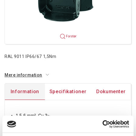
Forstør
RAL 9011 IP66/67 1,5Nm
Mere information
Information
Specifikationer
Dokumenter
1,5-6 mm², Cu 3~
Klemme med 2 terminaler pr. pol
5-polet klemme, pr. pol 6 x 1,5 mm² sol / f, 4 x 2,5 mm²