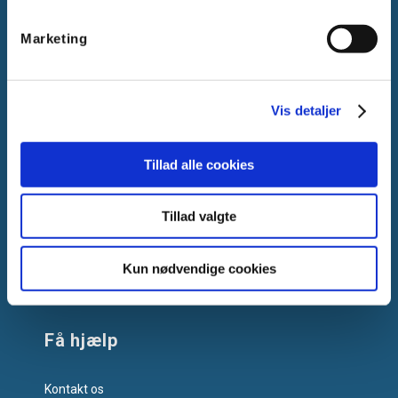
Gammelager 15
Marketing
2605 Brøndby, Danmark
CVR: DK-25695801
Tlf.:
+45 44 85 90 00
Vis detaljer
E-mail:
info@vanpee.dk
Tillad alle cookies
Tillad valgte
Kun nødvendige cookies
Få hjælp
Kontakt os