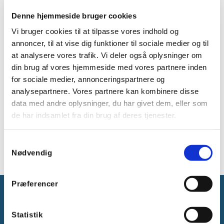
sol / f, 4 x 4 mm² sol / f, 4 x 6 mm² sol / f, 2 x 10 mm² sol /
f
Denne hjemmeside bruger cookies
med én kabelindføring M25 i bunden
Vi bruger cookies til at tilpasse vores indhold og
Kabelindføringer via udslagsblanketter, ASS bestilles
annoncer, til at vise dig funktioner til sociale medier og til
særskilt (se kabelindføringssystemer LES)
at analysere vores trafik. Vi deler også oplysninger om
"Vejrbestandig" (UV-belastning pga. solstråler, beskyttet
din brug af vores hjemmeside med vores partnere inden
mod regnvand, temperaturbestandig, slagfast osv.)
for sociale medier, annonceringspartnere og
Saltvandsbestandig
analysepartnere. Vores partnere kan kombinere disse
Kystnære områder
data med andre oplysninger, du har givet dem, eller som
Plomberbare lågskruer
de har indsamlet fra din brug af deres tjenester.
Fastholdelsesbånd og udvendige beslag til vægmontering
er inkluderet
Farve: sort, RAL 9011
Samtykkevalg
Nødvendig
Præferencer
Statistik