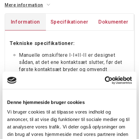
Mere information
Information
Specifikationer
Dokumenter
Tekniske specifikationer:
Manuelle omskiftere I-I+II-II er designet
sådan, at det ene kontaktsæt slutter, før det
første kontaktsæt bryder og omvendt
Maks. nominel driftsspænding Ue AC [V]: 800
Nominel driftsspænding: 400..690V
Mærkestrøm: 100A
Antal poler: 3
Denne hjemmeside bruger cookies
Rammestørrelse: VM1
Vi bruger cookies til at tilpasse vores indhold og
Overholdelse af standarder: IEC 60947-3
annoncer, til at vise dig funktioner til sociale medier og til
at analysere vores trafik. Vi deler også oplysninger om
din brug af vores hjemmeside med vores partnere inden
Tilbehør