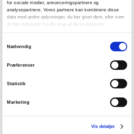
for sociale medier, annonceringspartnere og
analysepartnere. Vores partnere kan kombinere disse
data med andre oplysninger, du har givet dem, eller som
de har indsamlet fra din brug af deres tjenester.
Samtykkevalg
Nødvendig
14132114
14030820
Socomec S1 håndtag til
Socomec aksel til
Præferencer
ekstern betjening af
håndtag 8x8, 200mm
SIRCO VM1 I-I+II-II, IP65
(SIRCO VM1 I-I+II-II)
Statistik
Marketing
Vis detaljer