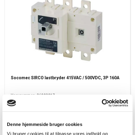
Socomec SIRCO lastbryder 415VAC / 500VDC, 3P 160A
Varenummer:
26003017
EAN:
3596031118366
Denne hjemmeside bruger cookies
Vi bruger cookies til at tilpasse vores indhold og