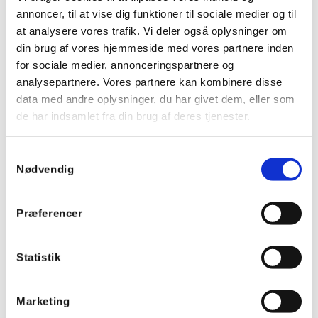
annoncer, til at vise dig funktioner til sociale medier og til
at analysere vores trafik. Vi deler også oplysninger om
din brug af vores hjemmeside med vores partnere inden
for sociale medier, annonceringspartnere og
analysepartnere. Vores partnere kan kombinere disse
data med andre oplysninger, du har givet dem, eller som
de har indsamlet fra din brug af deres tjenester.
Samtykkevalg
Nødvendig
Præferencer
Socomec SIRCO lastbryder 415VAC / 500VDC, 3P 125A
Statistik
Varenummer:
26003014
EAN:
3596031118342
Marketing