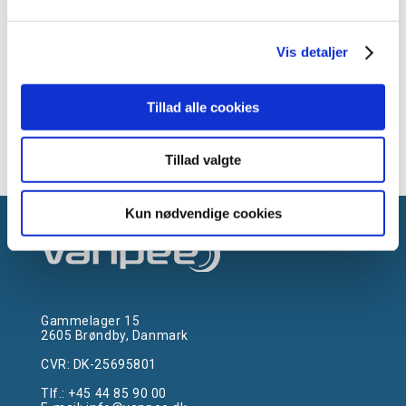
Vis detaljer
1
2
3
4
Tillad alle cookies
Viser 46 til 48 af 48
15
Tillad valgte
Kun nødvendige cookies
Gammelager 15
2605 Brøndby, Danmark
CVR: DK-25695801
Tlf.:
+45 44 85 90 00