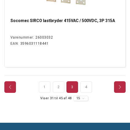
Socomec SIRCO lastbryder 415VAC / 500VDC, 3P 315A
Varenummer:
26003032
EAN:
3596031118441
1
2
3
4
Viser 31 til 45 af 48
15