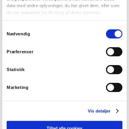
data med andre oplysninger, du har givet dem, eller som
de har indsamlet fra din brug af deres tjenester.
Samtykkevalg
Nødvendig
Præferencer
Socomec SIRCO lastbryder 415VAC / 500VDC, 4P 5000A
Statistik
Varenummer:
26004500
EAN:
3596031966486
Marketing
Vis detaljer
Tillad alle cookies