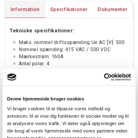
Information
Specifikationer
Dokumenter
Tekniske specifikationer:
Maks. nominel driftsspænding Ue AC [V]: 500
Nominel spænding: 415 VAC / 500 VDC
Mærkestrøm: 160A
Antal poler: 4
Type: Frontbetjening
Rammestørrelse: B3
Nominel driftsstrøm ved AC-23, 400 V [kW]: 80
Omskiftning af strøm ved 400 V [kW]: 80
Denne hjemmeside bruger cookies
Nominel kortslutningsstrøm lq [kA]: 100
Overholdelse af standarder: IEC 60947-3
Vi bruger cookies til at tilpasse vores indhold og
annoncer, til at vise dig funktioner til sociale medier og til
at analysere vores trafik. Vi deler også oplysninger om
din brug af vores hjemmeside med vores partnere inden
Tilbehør
for sociale medier, annonceringspartnere og