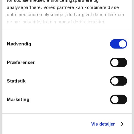
analysepartnere. Vores partnere kan kombinere disse
data med andre oplysninger, du har givet dem, eller som
de har indsamlet fra din brug af deres tjenester.
Samtykkevalg
Nødvendig
14212111
14232111
Socomec S2 håndtag til
Socomec S2 håndtag til
Præferencer
ekstern betjening af
ekstern betjening af
SIRCO lastbryder, IP55
SIRCO lastbryder, IP65
Statistik
Marketing
Vis detaljer