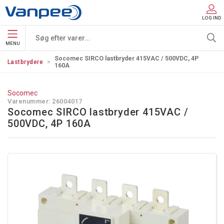
LOG IND
MENU
Socomec SIRCO lastbryder 415VAC / 500VDC, 4P
Lastbrydere
160A
Socomec
Varenummer:
26004017
Socomec SIRCO lastbryder 415VAC /
500VDC, 4P 160A