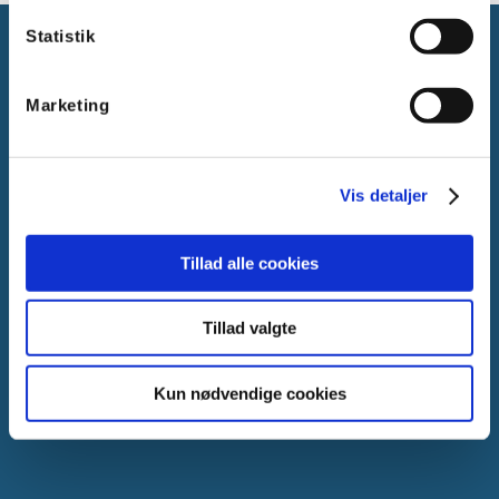
Statistik
Marketing
Gammelager 15
2605 Brøndby, Danmark
Vis detaljer
CVR: DK-25695801
Tlf.:
+45 44 85 90 00
Tillad alle cookies
E-mail:
info@vanpee.dk
Tillad valgte
Kun nødvendige cookies