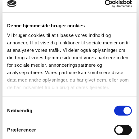
Denne hjemmeside bruger cookies
Vi bruger cookies til at tilpasse vores indhold og
annoncer, til at vise dig funktioner til sociale medier og til
MiDV01
MiSN4
at analysere vores trafik. Vi deler også oplysninger om
Lågskrue uden top, 1
Top for lågskrue,
din brug af vores hjemmeside med vores partnere inden
stk.
fingeråbning, 4 stk.
for sociale medier, annonceringspartnere og
analysepartnere. Vores partnere kan kombinere disse
data med andre oplysninger, du har givet dem, eller som
de har indsamlet fra din brug af deres tjenester.
Samtykkevalg
Nødvendig
Præferencer