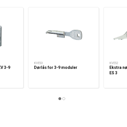
KVES3
KVES2
V 3-9
Dørlås for 3-9 moduler
Ekstra nø
ES 3