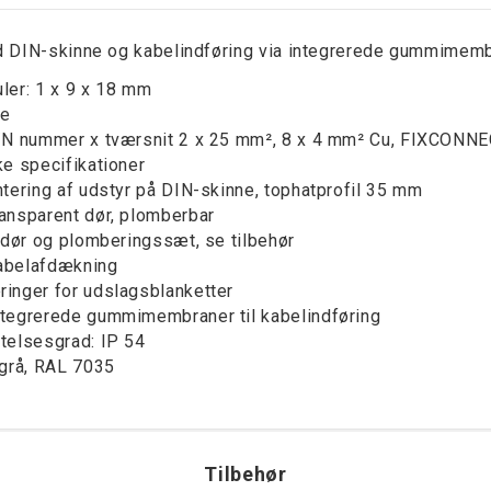
 DIN-skinne og kabelindføring via integrerede gummimemb
ler: 1 x 9 x 18 mm
ke
/N nummer x tværsnit 2 x 25 mm², 8 x 4 mm² Cu, FIXCONNE
ke specifikationer
ntering af udstyr på DIN-skinne, tophatprofil 35 mm
ansparent dør, plomberbar
l dør og plomberingssæt, se tilbehør
abelafdækning
inger for udslagsblanketter
tegrerede gummimembraner til kabelindføring
telsesgrad: IP 54
 grå, RAL 7035
Tilbehør