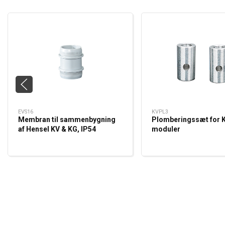
EVS16
KVPL3
Membran til sammenbygning
Plomberingssæt for K
af Hensel KV & KG, IP54
moduler