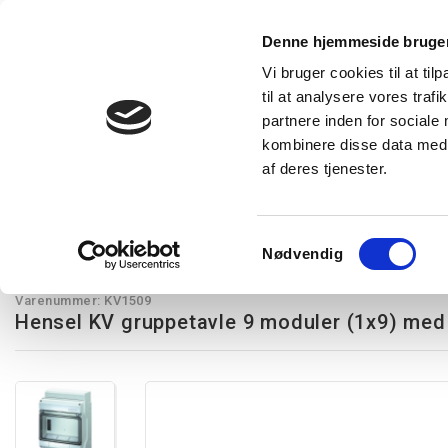
Denne hjemmeside bruger
Vi bruger cookies til at til
til at analysere vores tra
Forside
Produkter
Express levering
Vidensba
partnere inden for sociale
kombinere disse data med a
af deres tjenester.
Restsalg
Kampagnetilbud
Lysstyring
Belysning
T
Hensel KV gruppetavler
Hensel KV gruppetavle 9 moduler (1x9) med 
Samtykkevalg
Nødvendig
Hensel
Varenummer:
KV1509
Hensel KV gruppetavle 9 moduler (1x9) med