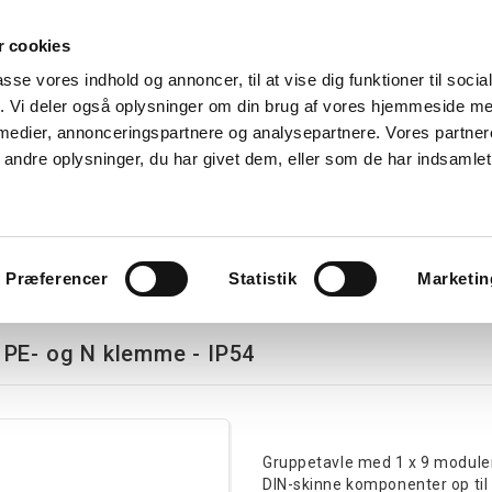
 cookies
Søg
passe vores indhold og annoncer, til at vise dig funktioner til soci
fik. Vi deler også oplysninger om din brug af vores hjemmeside m
nk
Kurser
Referencer
Kontakt os
 medier, annonceringspartnere og analysepartnere. Vores partne
ndre oplysninger, du har givet dem, eller som de har indsamlet 
avlekomponenter
Tavler
Boligtavler
Forgreningsdåser
G
PE- og N klemme - IP54
Præferencer
Statistik
Marketin
 PE- og N klemme - IP54
Gruppetavle med 1 x 9 module
DIN-skinne komponenter op til