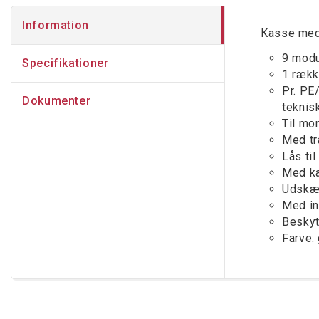
Information
Kasse med
9 modu
Specifikationer
1 ræk
Pr. PE
Dokumenter
teknis
Til mo
Med tr
Lås ti
Med k
Udskær
Med in
Beskyt
Farve: