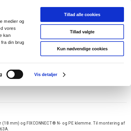
Tillad alle cookies
+45 44 85 90 00
Ny kunde
Log ind
ale medier og
ed vores
Support
Tillad valgte
re kan
fra din brug
Kun nødvendige cookies
elboxe og gel
Ledningskanaler
Opmærkning
Forgreningsmateriel
g
Vis detaljer
r (18 mm) og FIXCONNECT® N- og PE klemme. Til montering af
 63A.