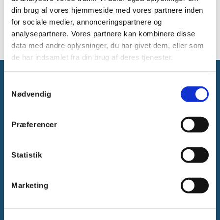
Sider 150 mm
din brug af vores hjemmeside med vores partnere inden
Med monteringskiler og pakning
for sociale medier, annonceringspartnere og
analysepartnere. Vores partnere kan kombinere disse
data med andre oplysninger, du har givet dem, eller som
de har indsamlet fra din brug af deres tjenester.
Samtykkevalg
Nødvendig
Præferencer
Gammelager 15
2605 Brøndby, Danmark
CVR: DK-25695801
Statistik
Tlf.:
+45 44 85 90 00
E-mail:
info@vanpee.dk
Marketing