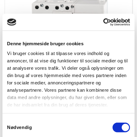
Denne hjemmeside bruger cookies
Vi bruger cookies til at tilpasse vores indhold og
annoncer, til at vise dig funktioner til sociale medier og til
at analysere vores trafik. Vi deler også oplysninger om
din brug af vores hjemmeside med vores partnere inden
for sociale medier, annonceringspartnere og
Fejlstrømsafbryder DRCCB5 ST 040A/0,03 4P Type A, 7M
- Selvtest
analysepartnere. Vores partnere kan kombinere disse
data med andre oplysninger, du har givet dem, eller som
Varenummer:
09431502
de har indsamlet fra din brug af deres tjenester.
EAN:
4014712223257
Samtykkevalg
Nødvendig