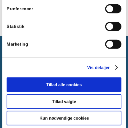
Præferencer
Viser 1 til 2 af 2
15
Statistik
Marketing
Vis detaljer
Gammelager 15
2605 Brøndby, Danmark
Tillad alle cookies
CVR: DK-25695801
Tlf.:
+45 44 85 90 00
Tillad valgte
E-mail:
info@vanpee.dk
Kun nødvendige cookies