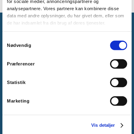
for sociale medier, annonceringspartnere og
analysepartnere. Vores partnere kan kombinere disse
data med andre oplysninger, du har givet dem, eller som
de har indsamlet fra din brug af deres tjenester.
Samtykkevalg
Nødvendig
Gammelager 15
2605 Brøndby, Danmark
Præferencer
CVR: DK-25695801
Tlf.:
+45 44 85 90 00
Statistik
E-mail:
info@vanpee.dk
Marketing
Vis detaljer