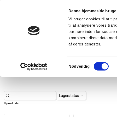
Denne hjemmeside bruger
Vi bruger cookies til at til
til at analysere vores tra
Forside
Produkter
Express levering
Vidensba
partnere inden for sociale
kombinere disse data med a
af deres tjenester.
Restsalg
Kampagnetilbud
Lysstyring
Belysning
T
Tilbehør/reservedele
DIN-skinner og afstandsstykker
Samtykkevalg
Nødvendig
DIN-skinner og afstandsstykker
Lagerstatus
8 produkter