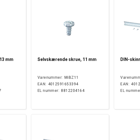
 13 mm
Selvskærende skrue, 11 mm
DIN-skin
Varenummer:
MiBZ11
Varenumm
EAN:
4012591653394
EAN:
401
7
EL nummer:
8812204164
EL numme