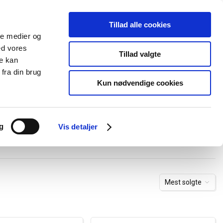
Tillad alle cookies
+45 44 85 90 00
Ny kunde
Log ind
ale medier og
ed vores
Support
Tillad valgte
re kan
fra din brug
Kun nødvendige cookies
elboxe og gel
Ledningskanaler
Opmærkning
Forgreningsmateriel
g
Vis detaljer
Mest solgte