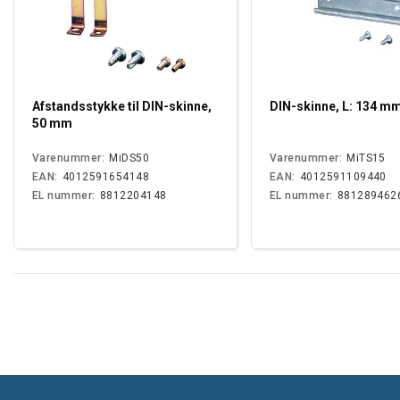
Afstandsstykke til DIN-skinne,
DIN-skinne, L: 134 m
50 mm
Varenummer:
MiDS50
Varenummer:
MiTS15
EAN:
4012591654148
EAN:
4012591109440
EL nummer:
8812204148
EL nummer:
881289462