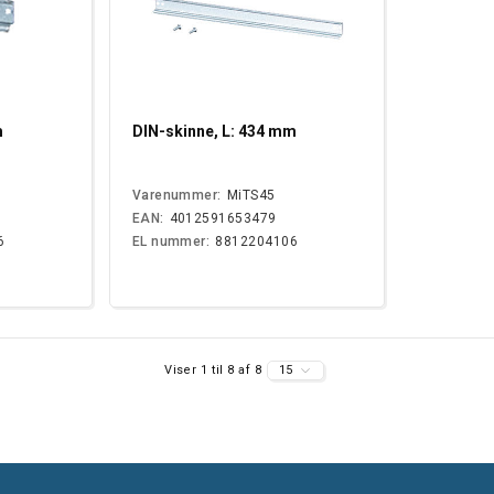
m
DIN-skinne, L: 434 mm
Varenummer:
MiTS45
EAN:
4012591653479
6
EL nummer:
8812204106
Viser 1 til 8 af 8
15