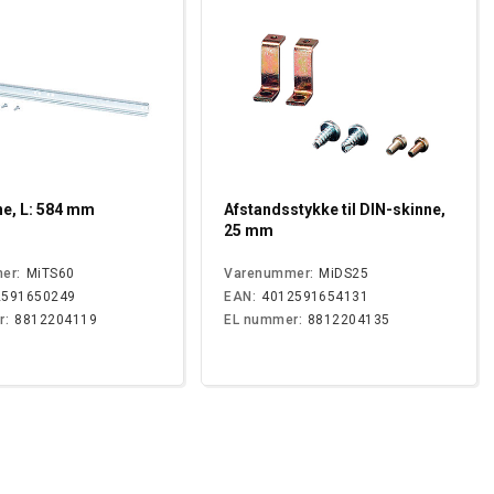
ne, L: 584 mm
Afstandsstykke til DIN-skinne,
25 mm
er:
MiTS60
Varenummer:
MiDS25
2591650249
EAN:
4012591654131
r:
8812204119
EL nummer:
8812204135