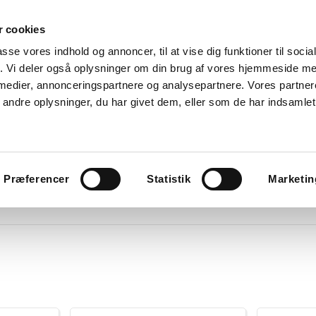
 cookies
Søg
passe vores indhold og annoncer, til at vise dig funktioner til soci
fik. Vi deler også oplysninger om din brug af vores hjemmeside m
nk
Kurser
Referencer
Kontakt os
 medier, annonceringspartnere og analysepartnere. Vores partne
ndre oplysninger, du har givet dem, eller som de har indsamlet 
avlekomponenter
Tavler
Boligtavler
Forgreningsdåser
G
Præferencer
Statistik
Marketin