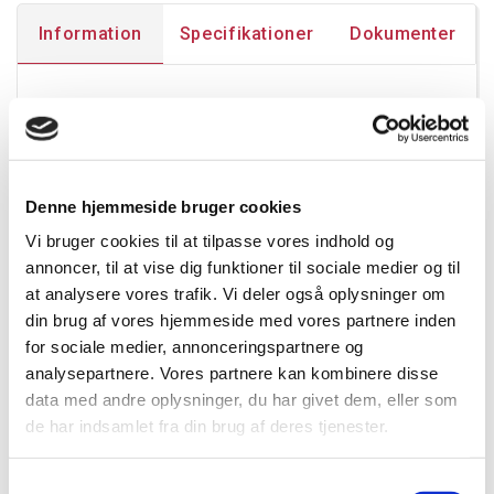
Information
Specifikationer
Dokumenter
Tekniske specifikationer:
Spænding: 220-240V, 50-60Hz
Effekt: Justerbar – 17W; 22W; 27W
Kører: Tænd/sluk
Denne hjemmeside bruger cookies
Diffuser/optik: Opal
Vi bruger cookies til at tilpasse vores indhold og
Farvetemperatur: 3000K; 4000K; 5700K
annoncer, til at vise dig funktioner til sociale medier og til
CRI: ≥80
at analysere vores trafik. Vi deler også oplysninger om
Lysfordeling: Direkte
din brug af vores hjemmeside med vores partnere inden
Spredningsvinkel: 120°
for sociale medier, annonceringspartnere og
UGR: ≤25
analysepartnere. Vores partnere kan kombinere disse
Effektivitet: 116 lm/W
data med andre oplysninger, du har givet dem, eller som
Lumen: 2900lm
de har indsamlet fra din brug af deres tjenester.
SDCM: ≤3
LED levetid, L80 (h): 100.000 timer
Driver levetid (h): 100.000 timer
Samtykkevalg