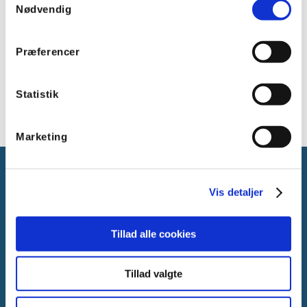
Materiale: Polycarbonat
Nødvendig
Beskyttelsesgrad: IP54
Diameter: Ø400 mm
Præferencer
Farve: Hvid 9016
Nødlys: 3 timer
Overholder: CE; REACH
Statistik
Marketing
Vis detaljer
Tillad alle cookies
Gammelager 15
2605 Brøndby, Danmark
Tillad valgte
CVR: DK-25695801
Tlf.:
+45 44 85 90 00
E-mail:
info@vanpee.dk