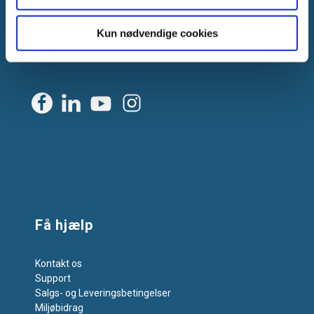
CVR: DK-25695801
Kun nødvendige cookies
Tlf.:
+45 44 85 90 00
E-mail:
info@vanpee.dk
Få hjælp
Kontakt os
Support
Salgs- og Leveringsbetingelser
Miljøbidrag