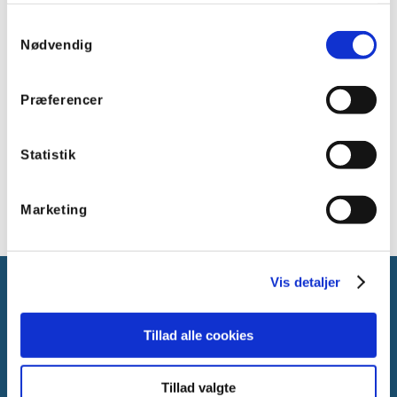
LED levetid, L80 (h): >100.000 timer
Samtykkevalg
LED levetid, L90 (h): 100.000 timer
Nødvendig
Driver levetid (h): 100.000 timer
Montering: Indbygning
Materiale: Plast ASA
Præferencer
Beskyttelsesgrad: IP20
Dimensioner (LxBxH): 100x100x43 mm
Statistik
Farve: Hvid RAL 9016
Overholder: CE; REACH; ENEC
Marketing
Vis detaljer
Tillad alle cookies
Gammelager 15
Tillad valgte
2605 Brøndby, Danmark