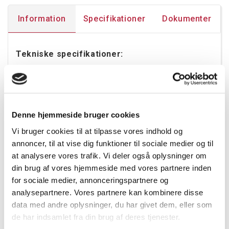
Information
Specifikationer
Dokumenter
Tekniske specifikationer:
Spænding: 220-240V, 50-60Hz
Effekt: 5,5W
Driver: DALI-2
Diffuser/optik: Linse
Denne hjemmeside bruger cookies
Farve på reflektor: Sort; Hvid
Vi bruger cookies til at tilpasse vores indhold og
Farvetemperatur: 4000K
annoncer, til at vise dig funktioner til sociale medier og til
CRI: ≥80
Lysfordeling: Direkte
at analysere vores trafik. Vi deler også oplysninger om
Spredningsvinkel: 65°
din brug af vores hjemmeside med vores partnere inden
UGR: ≤16
for sociale medier, annonceringspartnere og
Effektivitet: 142 lm/W
analysepartnere. Vores partnere kan kombinere disse
Lumen: 780lm
data med andre oplysninger, du har givet dem, eller som
SDCM: ≤3
de har indsamlet fra din brug af deres tjenester.
LED levetid, L70 (h): >100.000 timer