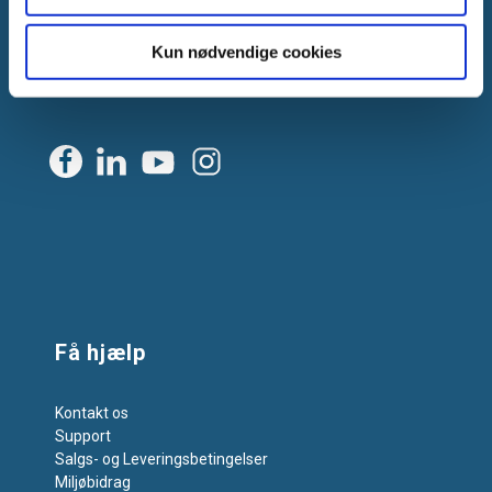
CVR: DK-25695801
Kun nødvendige cookies
Tlf.:
+45 44 85 90 00
E-mail:
info@vanpee.dk
Få hjælp
Kontakt os
Support
Salgs- og Leveringsbetingelser
Miljøbidrag