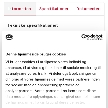
Information
Specifikationer
Dokumenter
Tekniske specifikationer:
Spænding: 220-240V, 50-60Hz
Effekt: 8W
Driver: DALI-2
Diffuser/optik: Linse
Denne hjemmeside bruger cookies
Farve på reflektor: Sort; Hvid
Vi bruger cookies til at tilpasse vores indhold og
Farvetemperatur: 4000K
annoncer, til at vise dig funktioner til sociale medier og til
CRI: ≥80
Lysfordeling: Direkte
at analysere vores trafik. Vi deler også oplysninger om
Spredningsvinkel: 65°
din brug af vores hjemmeside med vores partnere inden
UGR: ≤19
for sociale medier, annonceringspartnere og
Effektivitet: 139 lm/W
analysepartnere. Vores partnere kan kombinere disse
Lumen: 1110lm
data med andre oplysninger, du har givet dem, eller som
SDCM: ≤3
de har indsamlet fra din brug af deres tjenester.
LED levetid, L70 (h): >100.000 timer