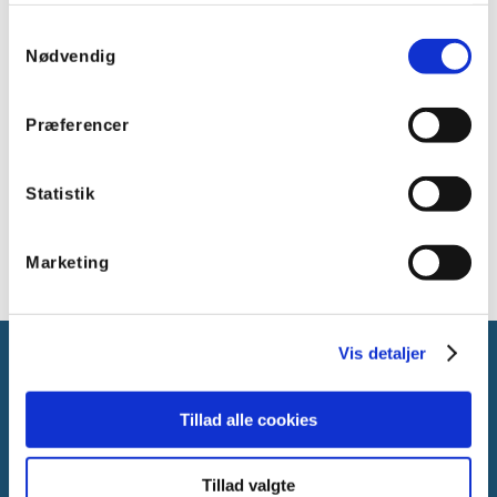
LED levetid, L80 (h): >100.000 timer
Samtykkevalg
LED levetid, L90 (h): 80.000 timer
Nødvendig
Driver levetid (h): 100.000 timer
Montering: Indbygning
Materiale: Plast ASA
Præferencer
Beskyttelsesgrad: IP20
Dimensioner (LxBxH): 100x100x43 mm
Statistik
Farve: Hvid RAL 9016
Overholder: CE; REACH; ENEC
Marketing
Vis detaljer
Tillad alle cookies
Gammelager 15
Tillad valgte
2605 Brøndby, Danmark