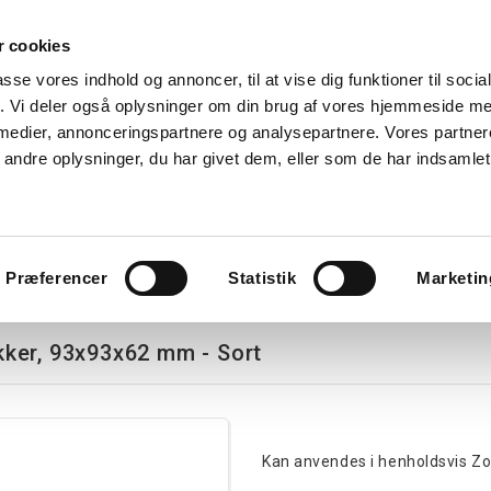
 cookies
Søg
passe vores indhold og annoncer, til at vise dig funktioner til soci
fik. Vi deler også oplysninger om din brug af vores hjemmeside m
nk
Kurser
Referencer
Kontakt os
 medier, annonceringspartnere og analysepartnere. Vores partne
ndre oplysninger, du har givet dem, eller som de har indsamlet 
avlekomponenter
Tavler
Boligtavler
Forgreningsdåser
G
er, 93x93x62 mm - Sort
Præferencer
Statistik
Marketin
ker, 93x93x62 mm - Sort
Kan anvendes i henholdsvis Zo