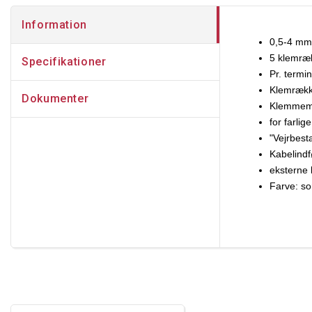
Information
0,5-4 mm
5 klemræ
Specifikationer
Pr. termi
Klemrækk
Dokumenter
Klemmemæ
for farli
"Vejrbest
Kabelindf
eksterne 
Farve: so