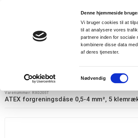
Denne hjemmeside bruger
Vi bruger cookies til at til
til at analysere vores tra
Forside
Produkter
Express levering
Vidensba
partnere inden for sociale
kombinere disse data med a
af deres tjenester.
Restsalg
Kampagnetilbud
Lysstyring
Belysning
T
ATEX forgreningsdåser
ATEX forgreningsdåse 0,5-4 mm², 5 klemrækk
Samtykkevalg
Nødvendig
Hensel
Varenummer:
RX0205T
ATEX forgreningsdåse 0,5-4 mm², 5 klemræk