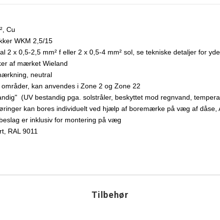
², Cu
kker WKM 2,5/15
nal 2 x 0,5-2,5 mm² f eller 2 x 0,5-4 mm² sol, se tekniske detaljer for 
er af mærket Wieland
rkning, neutral
ge områder, kan anvendes i Zone 2 og Zone 22
andig" (UV bestandig pga. solstråler, beskyttet mod regnvand, temperat
øringer kan bores individuelt ved hjælp af boremærke på væg af dåse, A
beslag er inklusiv for montering på væg
rt, RAL 9011
Tilbehør