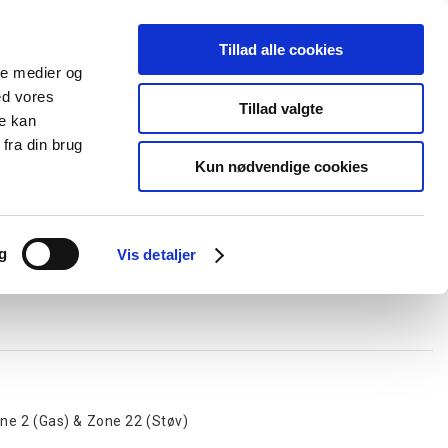
Tillad alle cookies
+45 44 85 90 00
Ny kunde
Log ind
ale medier og
ed vores
Support
Tillad valgte
re kan
fra din brug
Kun nødvendige cookies
elboxe og gel
Ledningskanaler
Opmærkning
Forgreningsmateriel
g
Vis detaljer
ne 2 (Gas) & Zone 22 (Støv)