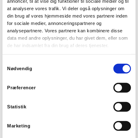
Driftsspænding: 12-24VDC, 12VAC, DALI
annoncer, til at vise dig funktioner til sociale medier og til
Strømforbrug: 28mA
at analysere vores trafik. Vi deler også oplysninger om
Beskyttelsesgrad: IP21
din brug af vores hjemmeside med vores partnere inden
for sociale medier, annonceringspartnere og
analysepartnere. Vores partnere kan kombinere disse
data med andre oplysninger, du har givet dem, eller som
Tilbehør
de har indsamlet fra din brug af deres tjenester.
Samtykkevalg
Nødvendig
Præferencer
610407
Statistik
Helvar Digidim 407
strømforsyning, 64mA
Marketing