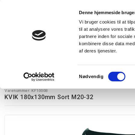
Denne hjemmeside bruger
Vi bruger cookies til at til
til at analysere vores tra
Forside
Produkter
Express levering
Vidensba
partnere inden for sociale
kombinere disse data med a
af deres tjenester.
Restsalg
Kampagnetilbud
Lysstyring
Belysning
T
Med udslagsblanketter
KVIK 180x130mm Sort M20-32
Samtykkevalg
Nødvendig
Hensel
Varenummer:
KF1000B
KVIK 180x130mm Sort M20-32