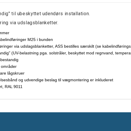
dig" til ubeskyttet udendørs installation.
ring via udslagsblanketter.
emmer
belindføringer M25 i bunden
øringer via udslagsblanketter, ASS bestilles særskilt (se kabelindførin
andig" (UV-belastning pga. solstråler, beskyttet mod regnvand, temperat
sbestandig
 områder
are lågskruer
lsesbånd og udvendige beslag til vægmontering er inkluderet
rt, RAL 9011