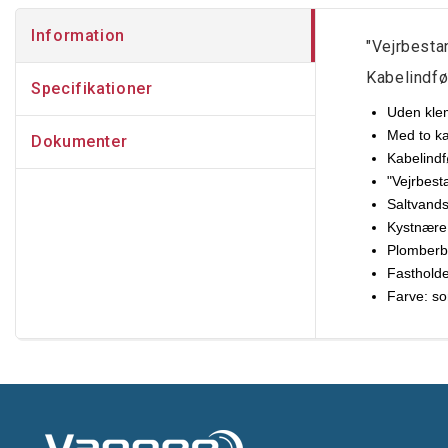
Information
"Vejrbestan
Kabelindfø
Specifikationer
Uden kl
Med to ka
Dokumenter
Kabelindf
"Vejrbest
Saltvand
Kystnære
Plomberb
Fastholde
Farve: so