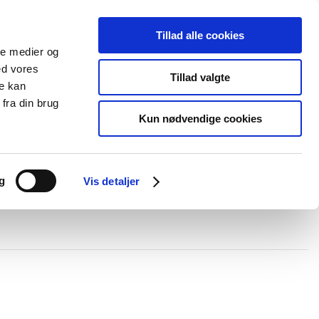
Tillad alle cookies
+45 44 85 90 00
Ny kunde
Log ind
ale medier og
ed vores
Support
Tillad valgte
re kan
fra din brug
Kun nødvendige cookies
elboxe og gel
Ledningskanaler
Opmærkning
Forgreningsmateriel
g
Vis detaljer