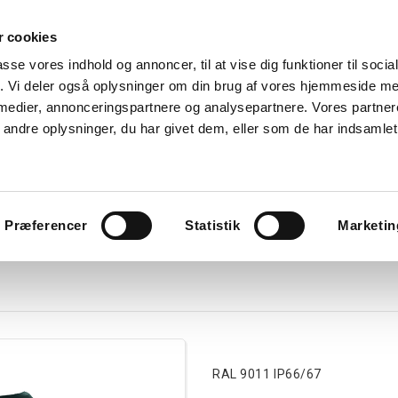
 cookies
Søg
passe vores indhold og annoncer, til at vise dig funktioner til soci
fik. Vi deler også oplysninger om din brug af vores hjemmeside m
nk
Kurser
Referencer
Kontakt os
 medier, annonceringspartnere og analysepartnere. Vores partne
ndre oplysninger, du har givet dem, eller som de har indsamlet 
avlekomponenter
Tavler
Boligtavler
Forgreningsdåser
G
Præferencer
Statistik
Marketin
RAL 9011 IP66/67